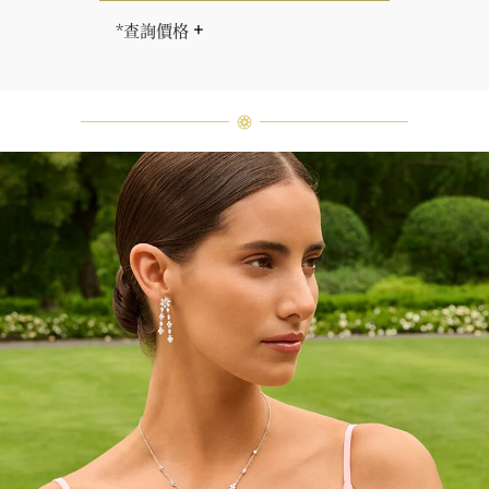
*查詢價格
海瑞∙溫斯頓先生曾經說過「世間沒有
兩顆相同的鑽石。」 海瑞溫斯頓的每
一件高級珠寶作品也是如此：每個寶
石皆與眾不同而採用獨特鑲嵌方式，
重量和寶石的等級亦不盡相同。如有
疑問，敬請諮詢客戶服務。