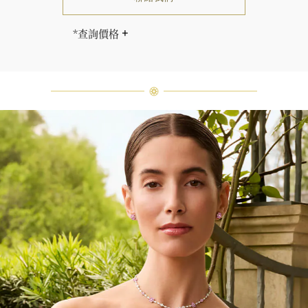
*查詢價格
海瑞∙溫斯頓先生曾經說過「世間沒有
兩顆相同的鑽石。」 海瑞溫斯頓的每
一件高級珠寶作品也是如此：每個寶
石皆與眾不同而採用獨特鑲嵌方式，
重量和寶石的等級亦不盡相同。如有
疑問，敬請諮詢客戶服務。