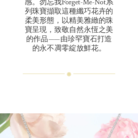
感。勿忘我Forget-Me-Not系
列珠寶擷取這種纖巧花卉的
柔美形態，以精美雅緻的珠
寶呈現，致敬自然永恆之美
的作品——由珍罕寶石打造
的永不凋零綻放鮮花。