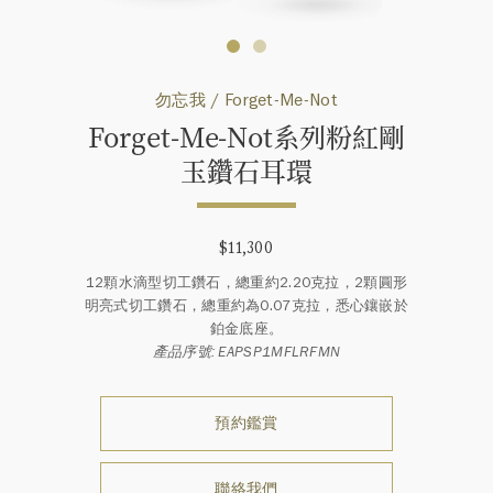
勿忘我 / Forget-Me-Not
Forget-Me-Not系列粉紅剛
玉鑽⁠石耳環
$11,300
12顆水滴型切工鑽石，總重約2.20克拉，2顆圓形
明亮式切工鑽石，總重約為0.07克拉，悉心鑲嵌於
鉑金底座。
產品序號: EAPSP1MFLRFMN
預約鑑賞
聯絡我們