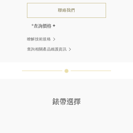
聯絡我們
*查詢價格
海瑞∙溫斯頓先生曾經說過「世間沒有
瞭解技術規格
兩顆相同的鑽石。」 海瑞溫斯頓的每
一件高級珠寶作品也是如此：每個寶
查詢相關產品維護資訊
石皆與眾不同而採用獨特鑲嵌方式，
重量和寶石的等級亦不盡相同。如有
疑問，敬請諮詢客戶服務。
錶帶選擇