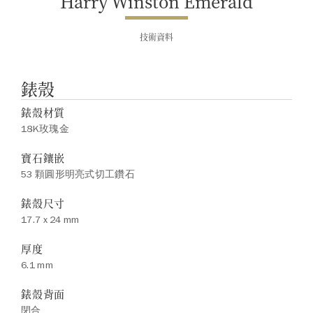
Harry Winston Emerald
技術資料
錶殼
錶殼材質
18K玫瑰金
寶石鑲嵌
53 顆圓形明亮式切工鑽石
錶殼尺寸
17.7 x 24 mm
厚度
6.1 mm
錶殼背面
閉合