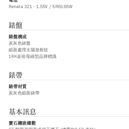
Renata 321 - 1.55V / SR616SW
錶盤
錶盤構成
炭灰色錶盤
緞面處理太陽放射紋
18K金祖母綠型品牌標識
錶帶
錶帶材質
炭灰色緞面錶帶
基本訊息
寶石鑲嵌總數