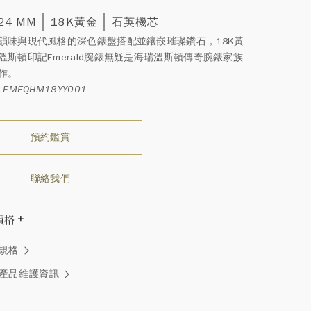
 24 MM
18K黃金
石英機芯
韻味與現代風格的深色錶盤搭配並鑲嵌璀璨鑽石，18K黃
溫斯頓印記Emerald腕錶無疑是海瑞溫斯頓傳奇腕錶家族
作。
EMEQHM18YY001
預約鑑賞
聯絡我們
價格
溫斯頓先生曾經說過「世間沒有兩顆相同的鑽石。」 海瑞溫斯
規格
一件高級珠寶作品也是如此：每個寶石皆與眾不同而採用獨
方式，重量和寶石的等級亦不盡相同。如有疑問，敬請諮詢
產品維護資訊
務。