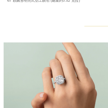
67 顆圓形明亮式切工鑽石 (總重約0.52 克拉)