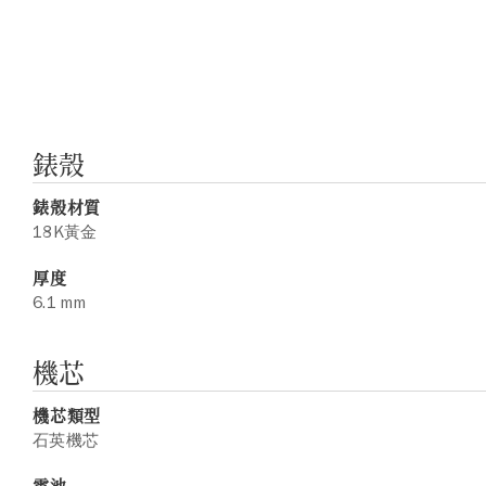
錶殼
錶殼材質
18K黃金
厚度
6.1 mm
機芯
機芯類型
石英機芯
電池