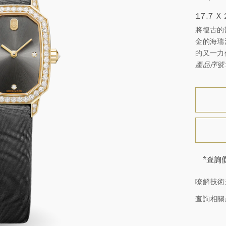
17.7 X
將復古的
金的海瑞
的又一力
產品序號: 
*查詢
海瑞∙
瞭解技術
頓的每
特鑲嵌
查詢相關
客戶服