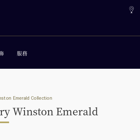
飾
服務
nston Emerald Collection
ry Winston Emerald
0