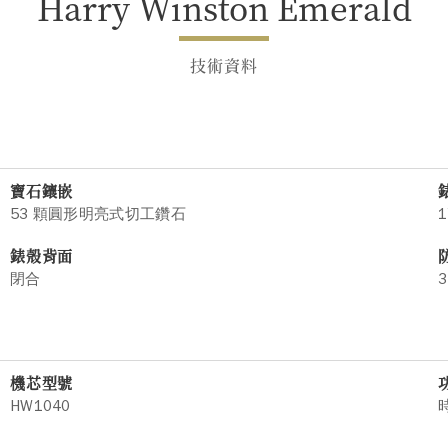
Harry Winston Emerald
技術資料
寶石鑲嵌
53 顆圓形明亮式切工鑽石
1
錶殼背面
閉合
3
機芯型號
HW1040