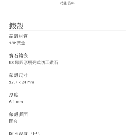
技術資料
錶殼
錶殼材質
18K黃金
寶石鑲嵌
53 顆圓形明亮式切工鑽石
錶殼尺寸
17.7 x 24 mm
厚度
6.1 mm
錶殼背面
閉合
防水深度（巴）