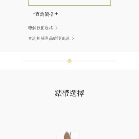
*查詢價格
價格依錶鍊長度而異。
瞭解技術規格
海瑞∙溫斯頓先生曾經說過「世間沒有
兩顆相同的鑽石。」 海瑞溫斯頓的每
查詢相關產品維護資訊
一件高級珠寶作品也是如此：每個寶
石皆與眾不同而採用獨特鑲嵌方式，
重量和寶石的等級亦不盡相同。如有
疑問，敬請諮詢客戶服務。
錶帶選擇