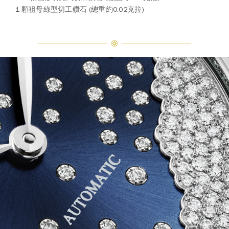
1 顆祖母綠型切工鑽石 (總重約0.02克拉)