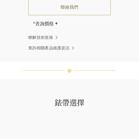
聯絡我們
*查詢價格
海瑞∙溫斯頓先生曾經說過「世間沒有
瞭解技術規格
兩顆相同的鑽石。」 海瑞溫斯頓的每
一件高級珠寶作品也是如此：每個寶
查詢相關產品維護資訊
石皆與眾不同而採用獨特鑲嵌方式，
重量和寶石的等級亦不盡相同。如有
疑問，敬請諮詢客戶服務。
錶帶選擇