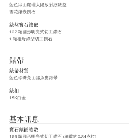
藍色緞面處理太陽放射紋錶盤
雪花鑲嵌鑽石
錶盤寶石鑲嵌
102 顆圓形明亮式切工鑽石
1 顆祖母綠型切工鑽石
錶帶
錶帶材質
藍色珍珠亮面鱷魚皮錶帶
錶扣
18K白金
基本訊息
寶石鑲嵌總數
166 顆圓形明亮式切工鑽石 (總重約0.84克拉)