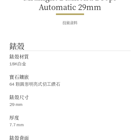
Automatic 29mm
技術資料
錶殼
錶殼材質
18K白金
寶石鑲嵌
64 顆圓形明亮式切工鑽石
錶殼尺寸
29 mm
厚度
7.7 mm
錶殼背面