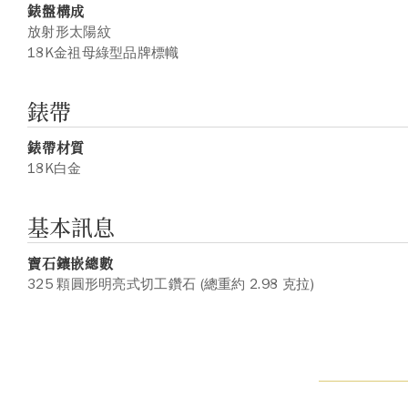
錶盤構成
放射形太陽紋
18K金祖母綠型品牌標幟
錶帶
錶帶材質
18K白金
基本訊息
寶石鑲嵌總數
325 顆圓形明亮式切工鑽石 (總重約 2.98 克拉)