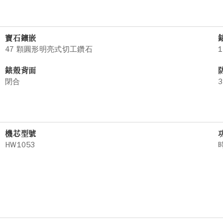
寶石鑲嵌
47 顆圓形明亮式切工鑽石
1
錶殼背面
閉合
3
機芯型號
HW1053