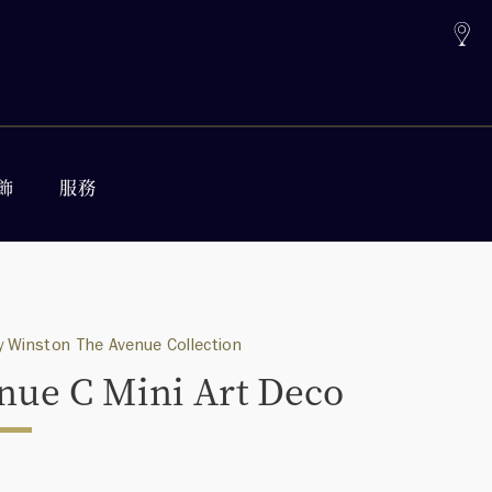
飾
服務
 Winston The Avenue Collection
nue C Mini Art Deco
0