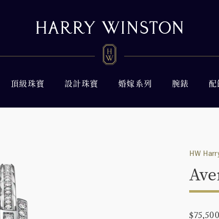
頂級珠寶
設計珠寶
婚嫁系列
腕錶
配
HW Harry
Ave
$75,50