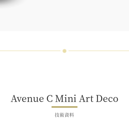
Avenue C Mini Art Deco
技術資料