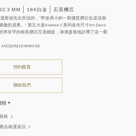
 32.3 MM
18K白金
石英機芯
∙溫斯頓先生所說的，”即使再小的一顆優質鑽石也是這個
傲的資產。“ 第五大道Avenue C系列迷你尺寸Art Deco
世界珍罕的精美鑽石完美鑲嵌，淋漓盡致地詮釋了這一觀
 AVCQHM16WW048
預約鑑賞
聯絡我們
價格
溫斯頓先生曾經說過「世間沒有兩顆相同的鑽石。」 海瑞溫斯
規格
一件高級珠寶作品也是如此：每個寶石皆與眾不同而採用獨
方式，重量和寶石的等級亦不盡相同。如有疑問，敬請諮詢
產品維護資訊
務。