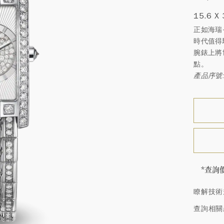
15.6 X
正如海瑞
時代值得驕
腕錶上將
點。
產品序號:
*查詢
海瑞∙
瞭解技術
頓的每
特鑲嵌
查詢相關
客戶服