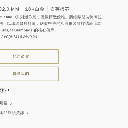
 32.3 MM
18K白金
石英機芯
Avenue C系列迷你尺寸腕錶精緻優雅。腕錶錶盤裝飾阿拉
標，以珍珠母貝打造，錶盤中央的八邊形裝飾標誌著這款
ing of Diamonds”的核心傳承。
 AVCQHM16WW024
預約鑑賞
聯絡我們
價格
溫斯頓先生曾經說過「世間沒有兩顆相同的鑽石。」 海瑞溫斯
規格
一件高級珠寶作品也是如此：每個寶石皆與眾不同而採用獨
方式，重量和寶石的等級亦不盡相同。如有疑問，敬請諮詢
產品維護資訊
務。