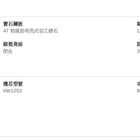
寶石鑲嵌
47 顆圓形明亮式切工鑽石
1
錶殼背面
閉合
3
機芯型號
HW1053