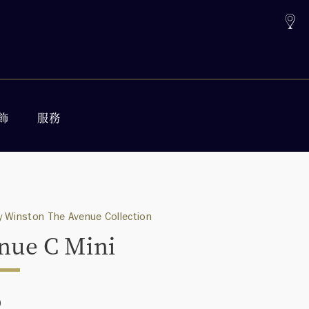
飾
服務
 Winston The Avenue Collection
nue C Mini
0