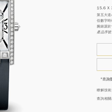
15.6 X
第五大道
伯數字時
腕錶源於“K
產品序號:
*查詢
海瑞∙
瞭解技術
頓的每
特鑲嵌
查詢相關
客戶服