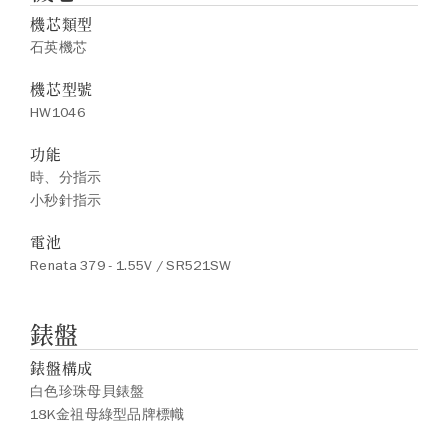
機芯類型
石英機芯
機芯型號
HW1046
功能
時、分指示
小秒針指示
電池
Renata 379 - 1.55V / SR521SW
錶盤
錶盤構成
白色珍珠母貝錶盤
18K金祖母綠型品牌標幟