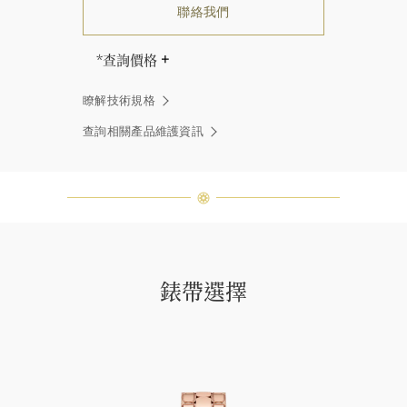
聯絡我們
*查詢價格
海瑞∙溫斯頓先生曾經說過「世間沒有
瞭解技術規格
兩顆相同的鑽石。」 海瑞溫斯頓的每
一件高級珠寶作品也是如此：每個寶
查詢相關產品維護資訊
石皆與眾不同而採用獨特鑲嵌方式，
重量和寶石的等級亦不盡相同。如有
疑問，敬請諮詢客戶服務。
錶帶選擇