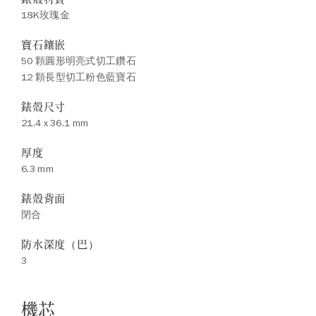
18K玫瑰金
寶石鑲嵌
50 顆圓形明亮式切工鑽石
12 顆長型切工粉色藍寶石
錶殼尺寸
21.4 x 36.1 mm
厚度
6.3 mm
錶殼背面
閉合
防水深度（巴）
3
機芯