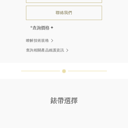
聯絡我們
*查詢價格
海瑞∙溫斯頓先生曾經說過「世間沒有
瞭解技術規格
兩顆相同的鑽石。」 海瑞溫斯頓的每
一件高級珠寶作品也是如此：每個寶
查詢相關產品維護資訊
石皆與眾不同而採用獨特鑲嵌方式，
重量和寶石的等級亦不盡相同。如有
疑問，敬請諮詢客戶服務。
錶帶選擇