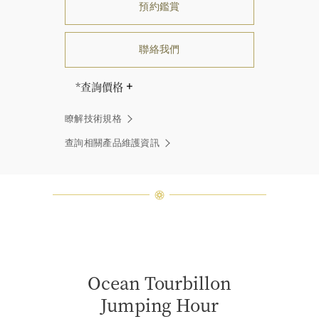
預約鑑賞
聯絡我們
*查詢價格
海瑞∙溫斯頓先生曾經說過「世間沒有
瞭解技術規格
兩顆相同的鑽石。」 海瑞溫斯頓的每
一件高級珠寶作品也是如此：每個寶
查詢相關產品維護資訊
石皆與眾不同而採用獨特鑲嵌方式，
重量和寶石的等級亦不盡相同。如有
疑問，敬請諮詢客戶服務。
Ocean Tourbillon
Jumping Hour