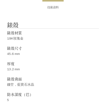
技術資料
錶殼
錶殼材質
18K玫瑰金
錶殼尺寸
45.6 mm
厚度
13.2 mm
錶殼背面
鏤空，藍寶石水晶
防水深度（巴）
5