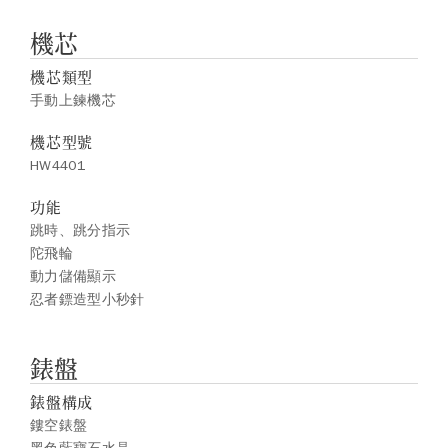
機芯
機芯類型
手動上鍊機芯
機芯型號
HW4401
功能
跳時、跳分指示
陀飛輪
動力儲備顯示
忍者鏢造型小秒針
錶盤
錶盤構成
鏤空錶盤