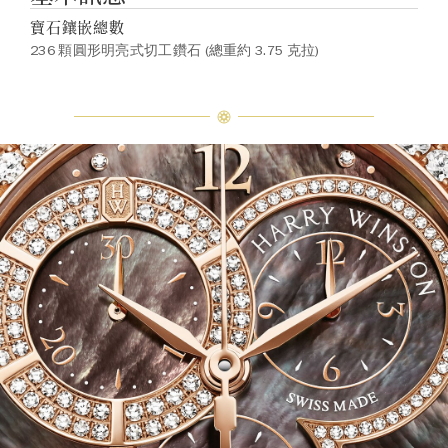
寶石鑲嵌總數
236 顆圓形明亮式切工鑽石 (總重約 3.75 克拉)