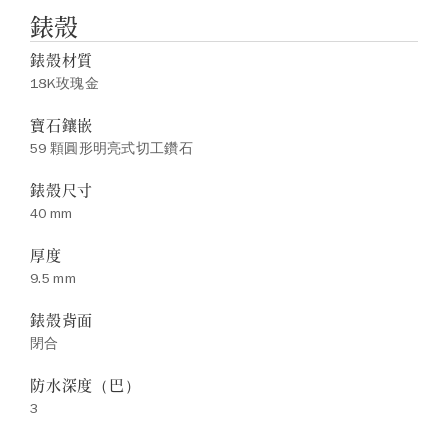
錶殼
錶殼材質
18K玫瑰金
寶石鑲嵌
59 顆圓形明亮式切工鑽石
錶殼尺寸
40 mm
厚度
9.5 mm
錶殼背面
閉合
防水深度（巴）
3