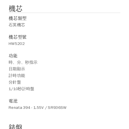
機芯
機芯類型
石英機芯
機芯型號
HW5202
功能
時、分、秒指示
日期顯示
計時功能
分針盤
1/10秒計時盤
電池
Renata 394 - 1.55V / SR936SW
錶盤