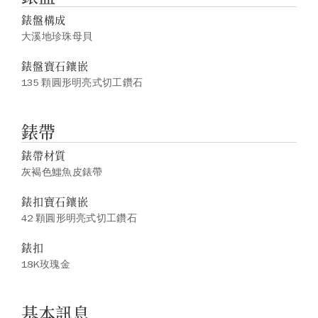
錶盤構成
大溪地珍珠母貝
錶盤寶石鑲嵌
135 顆圓形明亮式切工鑽石
錶帶
錶帶材質
灰褐色鱷魚皮錶帶
錶扣寶石鑲嵌
42 顆圓形明亮式切工鑽石
錶扣
18K玫瑰金
基本訊息