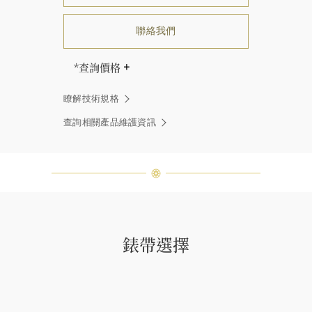
聯絡我們
*查詢價格
海瑞∙溫斯頓先生曾經說過「世間沒有
瞭解技術規格
兩顆相同的鑽石。」 海瑞溫斯頓的每
一件高級珠寶作品也是如此：每個寶
查詢相關產品維護資訊
石皆與眾不同而採用獨特鑲嵌方式，
重量和寶石的等級亦不盡相同。如有
疑問，敬請諮詢客戶服務。
錶帶選擇