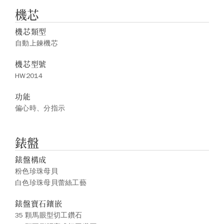
機芯
機芯類型
自動上鍊機芯
機芯型號
HW2014
功能
偏心時、分指示
錶盤
錶盤構成
粉色珍珠母貝
白色珍珠母貝蕾絲工藝
錶盤寶石鑲嵌
35 顆馬眼型切工鑽石