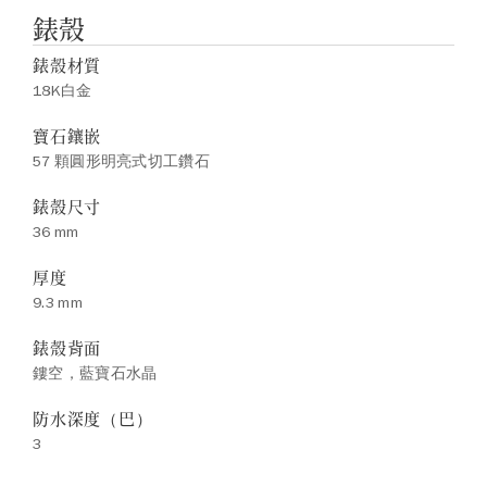
錶殼
錶殼材質
18K白金
寶石鑲嵌
57 顆圓形明亮式切工鑽石
錶殼尺寸
36 mm
厚度
9.3 mm
錶殼背面
鏤空，藍寶石水晶
防水深度（巴）
3