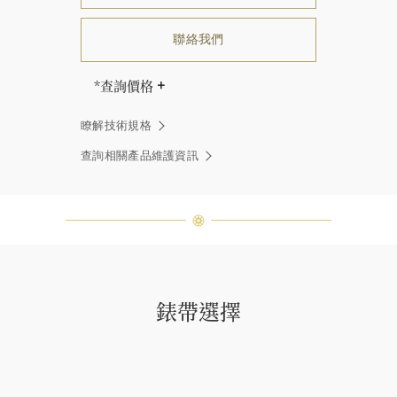
聯絡我們
*查詢價格
海瑞∙溫斯頓先生曾經說過「世間沒有
瞭解技術規格
兩顆相同的鑽石。」 海瑞溫斯頓的每
一件高級珠寶作品也是如此：每個寶
查詢相關產品維護資訊
石皆與眾不同而採用獨特鑲嵌方式，
重量和寶石的等級亦不盡相同。如有
疑問，敬請諮詢客戶服務。
錶帶選擇