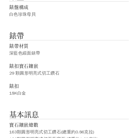
錶盤構成
白色珍珠母貝
錶帶
錶帶材質
深藍色緞面錶帶
錶扣寶石鑲嵌
29 顆圓形明亮式切工鑽石
錶扣
18K白金
基本訊息
寶石鑲嵌總數
163顆圓形明亮式切工鑽石(總重約0.86克拉)