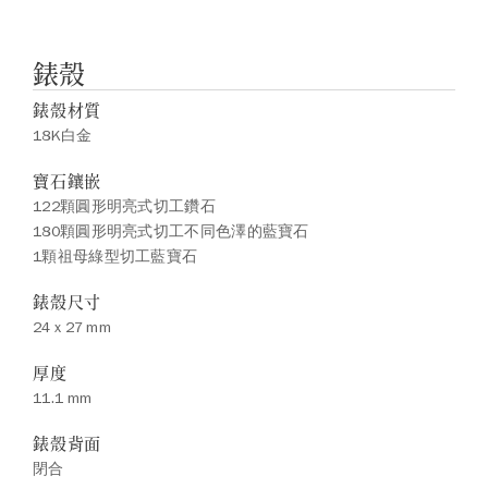
錶殼
錶殼材質
18K白金
寶石鑲嵌
122顆圓形明亮式切工鑽石
180顆圓形明亮式切工不同色澤的藍寶石
1顆祖母綠型切工藍寶石
錶殼尺寸
24 x 27 mm
厚度
11.1 mm
錶殼背面
閉合