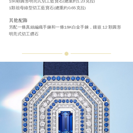
180顆圓形明亮式切工藍寶石(總重約1.23克拉)
1顆祖母綠型切工藍寶石(總重約0.65克拉)
其他配飾
另配一條真絲編織手鍊和一條18K白金手鍊，鑲嵌 12 顆圓形
明亮式切工鑽石