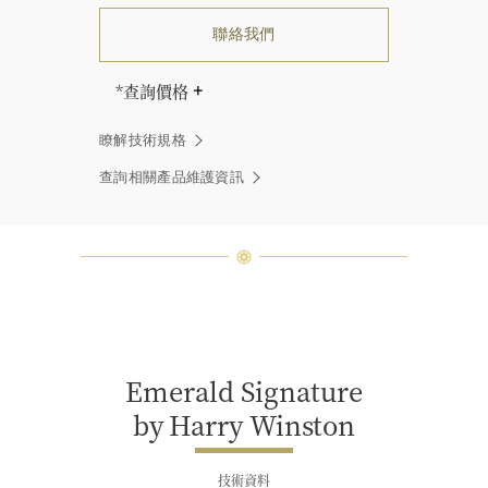
聯絡我們
*查詢價格
海瑞∙溫斯頓先生曾經說過「世間沒有
瞭解技術規格
兩顆相同的鑽石。」 海瑞溫斯頓的每
一件高級珠寶作品也是如此：每個寶
查詢相關產品維護資訊
石皆與眾不同而採用獨特鑲嵌方式，
重量和寶石的等級亦不盡相同。如有
疑問，敬請諮詢客戶服務。
Emerald Signature
by Harry Winston
技術資料