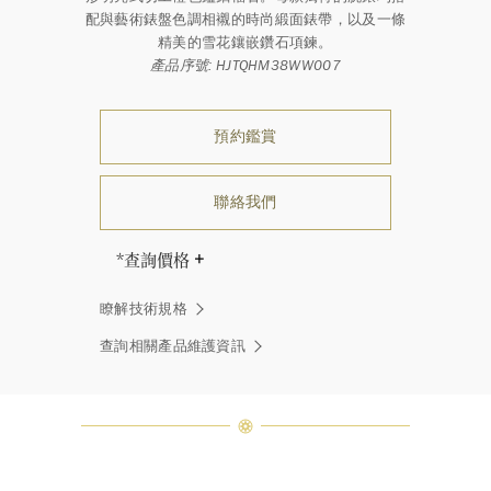
配與藝術錶盤色調相襯的時尚緞面錶帶，以及一條
精美的雪花鑲嵌鑽石項鍊。
產品序號: HJTQHM38WW007
預約鑑賞
聯絡我們
*查詢價格
海瑞∙溫斯頓先生曾經說過「世間沒有
瞭解技術規格
兩顆相同的鑽石。」 海瑞溫斯頓的每
一件高級珠寶作品也是如此：每個寶
查詢相關產品維護資訊
石皆與眾不同而採用獨特鑲嵌方式，
重量和寶石的等級亦不盡相同。如有
疑問，敬請諮詢客戶服務。