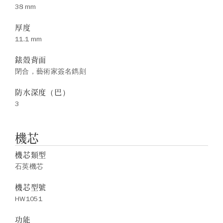
38 mm
厚度
11.1 mm
錶殼背面
閉合，藝術家簽名鐫刻
防水深度（巴）
3
機芯
機芯類型
石英機芯
機芯型號
HW1051
功能