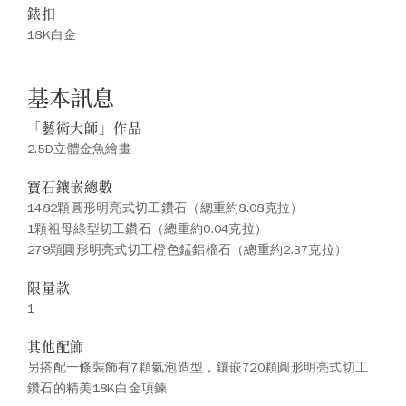
錶扣
18K白金
基本訊息
「藝術大師」作品
2.5D立體金魚繪畫
寶石鑲嵌總數
1482顆圓形明亮式切工鑽石（總重約8.08克拉）
1顆祖母綠型切工鑽石（總重約0.04克拉）
279顆圓形明亮式切工橙色錳鋁榴石（總重約2.37克拉）
限量款
1
其他配飾
另搭配一條裝飾有7顆氣泡造型，鑲嵌720顆圓形明亮式切工
鑽石的精美18K白金項鍊