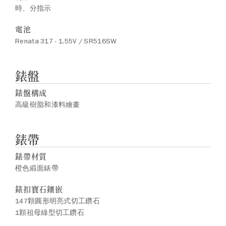
時、分指示
電池
Renata 317 - 1.55V / SR516SW
錶盤
錶盤構成
高級樹脂和漆料繪畫
錶帶
錶帶材質
橙色緞面錶帶
錶扣寶石鑲嵌
147顆圓形明亮式切工鑽石
1顆祖母綠型切工鑽石