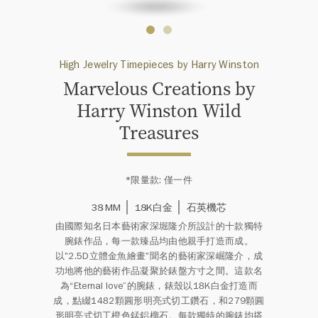
High Jewelry Timepieces by Harry Winston
Marvelous Creations by
Harry Winston Wild
Treasures
*限量款: 僅一件
38 MM
18K白金
石英機芯
由國際知名日本藝術家深堀隆介所設計的十款獨特
腕錶作品，每一款臻品均由他親手打造而成。
以"2.5D立體金魚繪畫"聞名的藝術家深崛隆介，成
功地將他的藝術作品凝聚於錶盤方寸之間。這款名
為“Eternal love”的腕錶，錶殼以18K白金打造而
成，點綴1482顆圓形明亮式切工鑽石，和279顆圓
形明亮式切工橙色錳鋁榴石。每款獨特的腕錶均搭