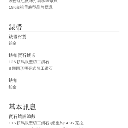
淺粉紅色微珠打磨珍珠母貝
18K金祖母綠型品牌標識
錶帶
錶帶材質
鉑金
錶扣寶石鑲嵌
126 顆馬眼型切工鑽石
8 顆圓形明亮式切工鑽石
錶扣
鉑金
基本訊息
寶石鑲嵌總數
136 顆馬眼型切工鑽石 (總重約14.95 克拉)