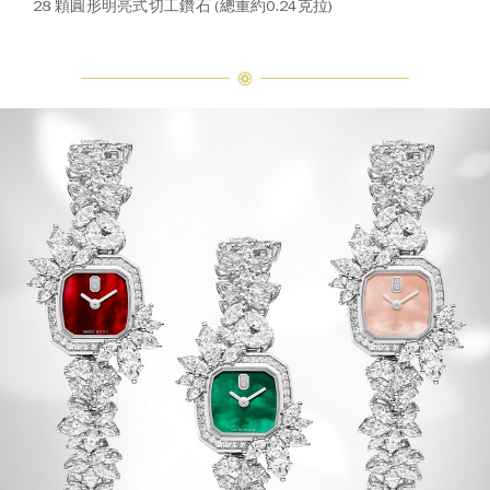
28 顆圓形明亮式切工鑽石 (總重約0.24克拉)