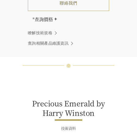
聯絡我們
*查詢價格
海瑞∙溫斯頓先生曾經說過「世間沒有
瞭解技術規格
兩顆相同的鑽石。」 海瑞溫斯頓的每
一件高級珠寶作品也是如此：每個寶
查詢相關產品維護資訊
石皆與眾不同而採用獨特鑲嵌方式，
重量和寶石的等級亦不盡相同。如有
疑問，敬請諮詢客戶服務。
Precious Emerald by
Harry Winston
技術資料