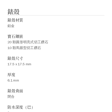
錶殼
錶殼材質
鉑金
寶石鑲嵌
20 顆圓形明亮式切工鑽石
10 顆馬眼型切工鑽石
錶殼尺寸
17.5 x 17.5 mm
厚度
6.1 mm
錶殼背面
閉合
防水深度（巴）