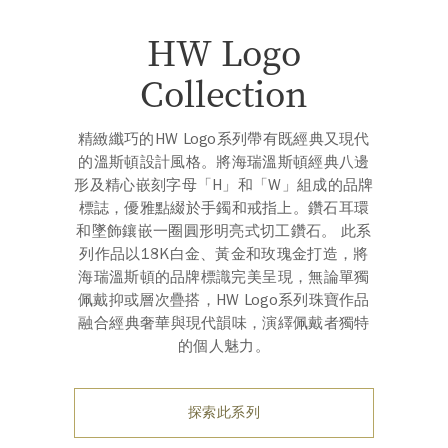
HW Logo
Collection
精緻纖巧的HW Logo系列帶有既經典又現代
的溫斯頓設計風⁠格。將海瑞溫斯頓經典八邊
形及精心嵌刻字母「H」和「W」組成的品牌
標誌，優雅點綴於手鐲和戒指上。鑽石耳⁠環
和墜飾鑲嵌一圈圓形明亮式切工鑽石。 此系
列作品以18K白金、黃金和玫瑰金打造，將
海瑞溫斯頓的品牌標識完⁠美呈⁠現，無論單獨
佩戴抑或層次疊搭，HW Logo系列珠寶作品
融⁠合經典奢華與現代韻味，演繹佩戴者獨特
的個人魅⁠力。
探索此系列