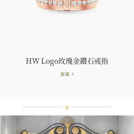
HW Logo玫瑰金鑽石戒指
探索