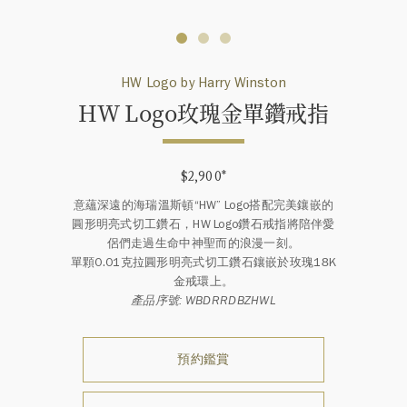
HW Logo by Harry Winston
HW Logo玫瑰金單鑽戒指
$2,900
*
意蘊深遠的海瑞溫斯頓“HW” Logo搭配完美鑲嵌的
圓形明亮式切工鑽石，HW Logo鑽石戒指將陪伴愛
侶們走過生命中神聖而的浪漫一刻。
單顆0.01克拉圓形明亮式切工鑽石鑲嵌於玫瑰18K
金戒環上。
產品序號: WBDRRDBZHWL
預約鑑賞