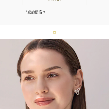
*查詢價格
海瑞∙溫斯頓先生曾經說過「世間沒有
兩顆相同的鑽石。」 海瑞溫斯頓的每
一件高級珠寶作品也是如此：每個寶
石皆與眾不同而採用獨特鑲嵌方式，
重量和寶石的等級亦不盡相同。如有
疑問，敬請諮詢客戶服務。