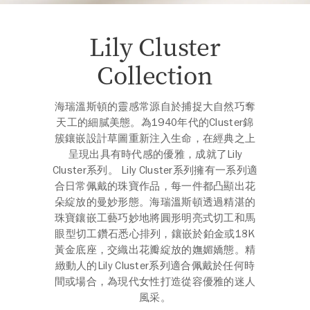
Lily Cluster
Collection
海瑞溫斯頓的靈感常源自於捕捉大自然巧奪
天工的細膩美態。為1940年代的Cluster錦
簇鑲嵌設計草圖重新注入生命，在經典之上
呈現出具有時代感的優雅，成就了Lily
Cluster系列。 Lily Cluster系列擁有一系列適
合日常佩戴的珠寶作品，每一件都凸顯出花
朵綻放的曼妙形態。海瑞溫斯頓透過精湛的
珠寶鑲嵌工藝巧妙地將圓形明亮式切工和馬
眼型切工鑽石悉心排列，鑲嵌於鉑金或18K
黃金底座，交織出花瓣綻放的嫵媚嬌態。精
緻動人的Lily Cluster系列適合佩戴於任何時
間或場合，為現代女性打造從容優雅的迷人
風采。