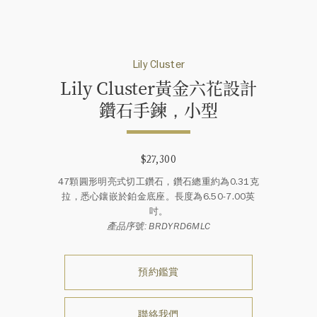
Lily Cluster
Lily Cluster黃金六花設計
鑽石手鍊，小型
$27,300
47顆圓形明亮式切工鑽石，鑽石總重約為0.31克
拉，悉心鑲嵌於鉑金底座。長度為6.50-7.00英
吋。
產品序號: BRDYRD6MLC
預約鑑賞
聯絡我們