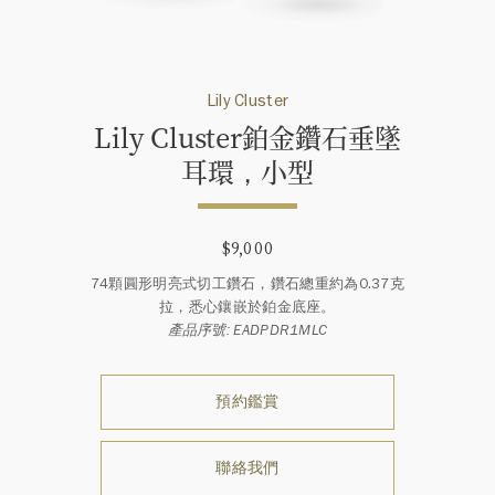
Lily Cluster
Lily Cluster鉑金鑽石垂墜
耳環，小型
$9,000
74顆圓形明亮式切工鑽石，鑽石總重約為0.37克
拉，悉心鑲嵌於鉑金底座。
產品序號: EADPDR1MLC
預約鑑賞
聯絡我們