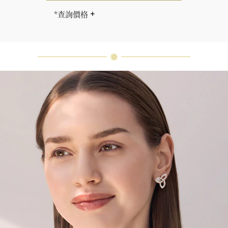
*查詢價格
海瑞∙溫斯頓先生曾經說過「世間沒有
兩顆相同的鑽石。」 海瑞溫斯頓的每
一件高級珠寶作品也是如此：每個寶
石皆與眾不同而採用獨特鑲嵌方式，
重量和寶石的等級亦不盡相同。如有
疑問，敬請諮詢客戶服務。