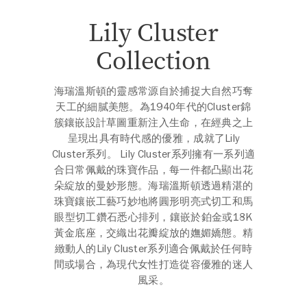
Lily Cluster
Collection
海瑞溫斯頓的靈感常源自於捕捉大自然巧奪
天工的細膩美態。為1940年代的Cluster錦
簇鑲嵌設計草圖重新注入生命，在經典之上
呈現出具有時代感的優雅，成就了Lily
Cluster系列。 Lily Cluster系列擁有一系列適
合日常佩戴的珠寶作品，每一件都凸顯出花
朵綻放的曼妙形態。海瑞溫斯頓透過精湛的
珠寶鑲嵌工藝巧妙地將圓形明亮式切工和馬
眼型切工鑽石悉心排列，鑲嵌於鉑金或18K
黃金底座，交織出花瓣綻放的嫵媚嬌態。精
緻動人的Lily Cluster系列適合佩戴於任何時
間或場合，為現代女性打造從容優雅的迷人
風采。