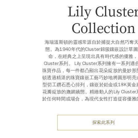
Lily Cluste
Collection
海瑞溫斯頓的靈感常源自於捕捉大自然巧奪
態。為1940年代的Cluster錦簇鑲嵌設計
命，在經典之上呈現出具有時代感的優雅，成就
Cluster系列。 Lily Cluster系列擁有一系
珠寶作品，每一件都凸顯出花朵綻放的曼妙形
頓透過精湛的珠寶鑲嵌工藝巧妙地將圓形明亮
型切工鑽石悉心排列，鑲嵌於鉑金或18K黃金
花瓣綻放的嫵媚嬌態。精緻動人的Lily Clust
於任何時間或場合，為現代女性打造從容優雅
探索此系列