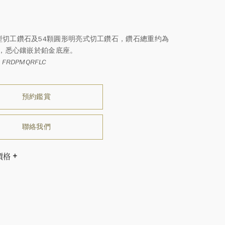
0
型切工鑽石及54顆圓形明亮式切工鑽石，鑽石總重约為
克拉，悉心鑲嵌於鉑金底座。
FRDPMQRFLC
預約鑑賞
聯絡我們
價格
溫斯頓先生曾經說過「世間沒有兩顆相同的鑽石。」 海瑞溫斯
一件高級珠寶作品也是如此：每個寶石皆與眾不同而採用獨
方式，重量和寶石的等級亦不盡相同。如有疑問，敬請諮詢
務。