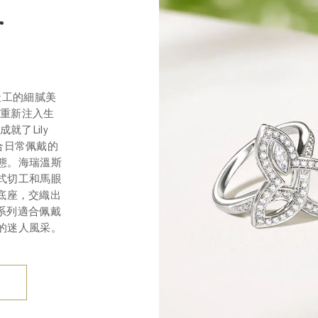
r
天工的細膩美
草圖重新注入生
了Lily
列適合日常佩戴的
態。海瑞溫斯
式切工和馬眼
底座，交織出
er系列適合佩戴
的迷人風采。