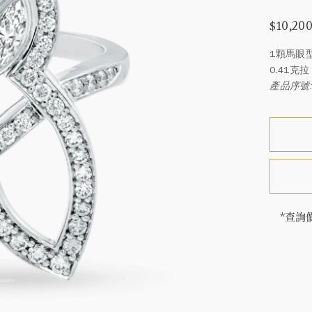
$10,20
1顆馬眼
0.41
產品序號: 
*查詢
海瑞∙
頓的每
特鑲嵌
客戶服