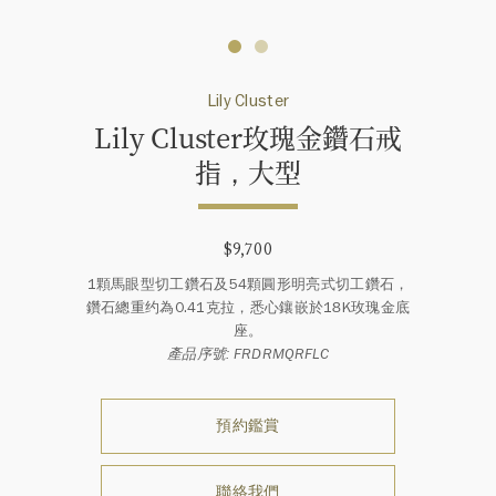
Lily Cluster
Lily Cluster玫瑰金鑽石戒
指，大型
$9,700
1顆馬眼型切工鑽石及54顆圓形明亮式切工鑽石，
鑽石總重约為0.41克拉，悉心鑲嵌於18K玫瑰金底
座。
產品序號: FRDRMQRFLC
預約鑑賞
聯絡我們