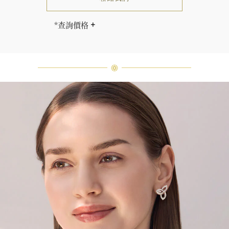
*查詢價格
海瑞∙溫斯頓先生曾經說過「世間沒有
兩顆相同的鑽石。」 海瑞溫斯頓的每
一件高級珠寶作品也是如此：每個寶
石皆與眾不同而採用獨特鑲嵌方式，
重量和寶石的等級亦不盡相同。如有
疑問，敬請諮詢客戶服務。