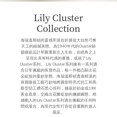
Lily Cluster
Collection
海瑞溫斯頓的靈感常源自於捕捉大自然巧奪
天工的細膩美態。為1940年代的Cluster錦
簇鑲嵌設計草圖重新注入生命，在經典之上
呈現出具有時代感的優雅，成就了Lily
Cluster系列。 Lily Cluster系列擁有一系列適
合日常佩戴的珠寶作品，每一件都凸顯出花
朵綻放的曼妙形態。海瑞溫斯頓透過精湛的
珠寶鑲嵌工藝巧妙地將圓形明亮式切工和馬
眼型切工鑽石悉心排列，鑲嵌於鉑金或18K
黃金底座，交織出花瓣綻放的嫵媚嬌態。精
緻動人的Lily Cluster系列適合佩戴於任何時
間或場合，為現代女性打造從容優雅的迷人
風采。