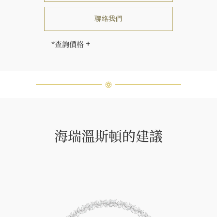
聯絡我們
*查詢價格
海瑞∙溫斯頓先生曾經說過「世間沒有
兩顆相同的鑽石。」 海瑞溫斯頓的每
一件高級珠寶作品也是如此：每個寶
石皆與眾不同而採用獨特鑲嵌方式，
重量和寶石的等級亦不盡相同。如有
疑問，敬請諮詢客戶服務。
海瑞溫斯頓的建議