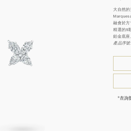
大自然的
Marq
融會於方
精選的8
鉑金底座
產品序號: 
*查詢
海瑞∙
頓的每
特鑲嵌
客戶服