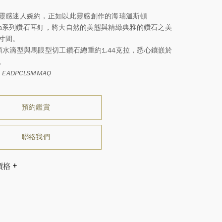
靈感迷人婉約，正如以此靈感創作的海瑞溫斯頓
uesa系列鑽石耳釘，將大自然的美態與精緻典雅的鑽石之美
寸間。
顆水滴型與馬眼型切工鑽石總重約1.44克拉，悉心鑲嵌於
。
EADPCLSMMAQ
預約鑑賞
聯絡我們
價格
溫斯頓先生曾經說過「世間沒有兩顆相同的鑽石。」 海瑞溫斯
一件高級珠寶作品也是如此：每個寶石皆與眾不同而採用獨
方式，重量和寶石的等級亦不盡相同。如有疑問，敬請諮詢
務。