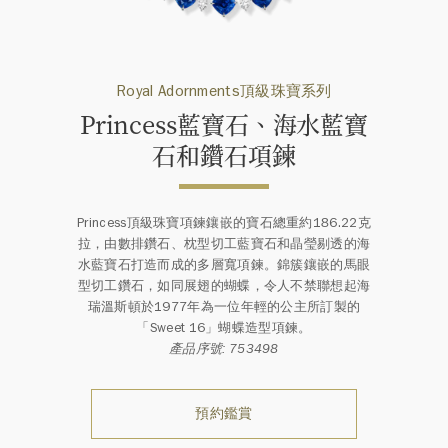
Royal Adornments頂級珠寶系列
Princess藍寶石、海水藍寶
石和鑽石項鍊
Princess頂級珠寶項鍊鑲嵌的寶石總重約186.22克
拉，由數排鑽石、枕型切工藍寶石和晶瑩剔透的海
水藍寶石打造而成的多層寬項鍊。錦簇鑲嵌的馬眼
型切工鑽石，如同展翅的蝴蝶，令人不禁聯想起海
瑞溫斯頓於1977年為一位年輕的公主所訂製的
「Sweet 16」蝴蝶造型項鍊。
產品序號: 753498
預約鑑賞