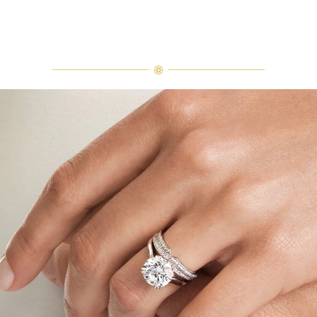
Solitaire圓形明亮式切工訂婚鑽戒
開場為新娘與新郎初次共舞的溫馨時刻。新娘佩戴的海瑞溫斯頓鑽石珠