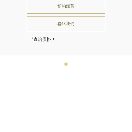
預約鑑賞
聯絡我們
*查詢價格
售價因克拉重量、色澤和淨度而相應
調整。
海瑞∙溫斯頓先生曾經說過「世間沒有
兩顆相同的鑽石。」 海瑞溫斯頓的每
一件高級珠寶作品也是如此：每個寶
石皆與眾不同而採用獨特鑲嵌方式，
重量和寶石的等級亦不盡相同。如有
疑問，敬請諮詢客戶服務。