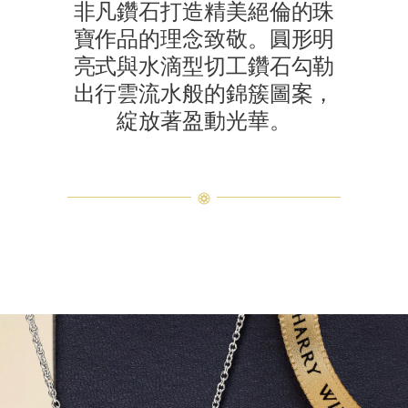
非凡鑽石打造精美絕倫的珠
寶作品的理念致敬。圓形明
亮式與水滴型切工鑽石勾勒
出行雲流水般的錦簇圖案，
綻放著盈動光華。