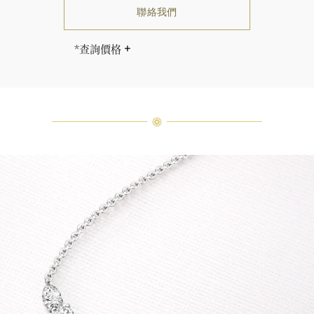
聯絡我們
*查詢價格
海瑞∙溫斯頓先生曾經說過「世間沒有
兩顆相同的鑽石。」 海瑞溫斯頓的每
一件高級珠寶作品也是如此：每個寶
石皆與眾不同而採用獨特鑲嵌方式，
重量和寶石的等級亦不盡相同。如有
疑問，敬請諮詢客戶服務。