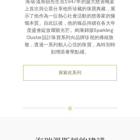
海瑞·溫斯頓先生在1947年的盛大慈善晚宴
上首次與公眾分享他所珍藏的珠寶典藏，展
示了他作為一位熱心社會活動的慈善家的慷
慨本質。自此以後，他的臻品持續在各大年
度盛會綻放耀眼光芒。絢漪錦簇Sparkling
Cluster設計珠寶系列向品牌珍視的傳統致
敬，透過一系列動人心弦的珠寶，為特別時
刻增添奢華點綴。
探索此系列