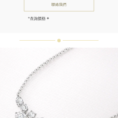
聯絡我們
*查詢價格
海瑞∙溫斯頓先生曾經說過「世間沒有
兩顆相同的鑽石。」 海瑞溫斯頓的每
一件高級珠寶作品也是如此：每個寶
石皆與眾不同而採用獨特鑲嵌方式，
重量和寶石的等級亦不盡相同。如有
疑問，敬請諮詢客戶服務。