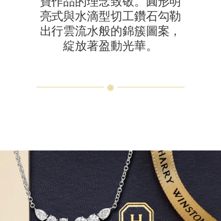
寶作品的理念致敬。圓形明
亮式與水滴型切工鑽石勾勒
出行雲流水般的錦簇圖案，
綻放著盈動光華。