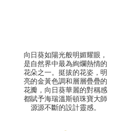
海瑞溫斯頓Sunflower系列
漫步於繁花盛放的庭園小徑間，模特兒優雅演繹 Sunflower 
向日葵如陽光般明媚耀眼，
是自然界中最為絢爛熱情的
花朵之一。挺拔的花姿，明
亮的金黃色調和層層疊疊的
花瓣，向日葵華麗的對稱感
都賦予海瑞溫斯頓珠寶大師
源源不斷的設計靈感。