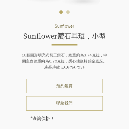
Sunflower
Sunflower鑽石耳環，小型
18顆圓形明亮式切工鑽石，總重約為3.74克拉，中
間主食總重約為0.70克拉，悉心鑲嵌於鉑金底座。
產品序號: EADPNAPOSF
預約鑑賞
聯絡我們
*查詢價格
海瑞∙溫斯頓先生曾經說過「世間沒有