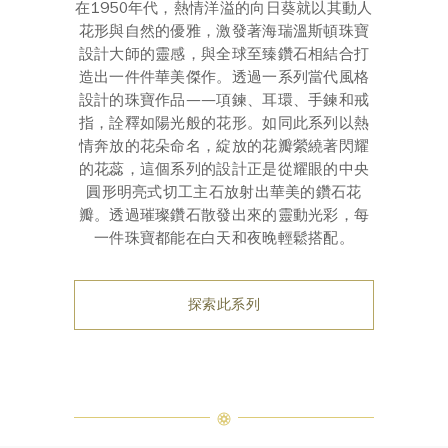
在1950年代，熱情洋溢的向日葵就以其動人
花形與自然的優雅，激發著海瑞溫斯頓珠寶
設計大師的靈感，與全球至臻鑽石相結合打
造出一件件華美傑作。透過一系列當代風格
設計的珠寶作品——項鍊、耳環、手鍊和戒
指，詮釋如陽光般的花形。如同此系列以熱
情奔放的花朵命名，綻放的花瓣縈繞著閃耀
的花蕊，這個系列的設計正是從耀眼的中央
圓形明亮式切工主石放射出華美的鑽石花
瓣。透過璀璨鑽石散發出來的靈動光彩，每
一件珠寶都能在白天和夜晚輕鬆搭配。
探索此系列