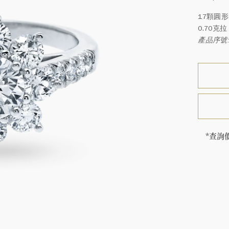
17顆圓
0.70
產品序號: 
*查詢
海瑞∙
頓的每
特鑲嵌
客戶服