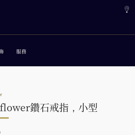
飾
服務
r
nflower鑽石戒指，小型
0