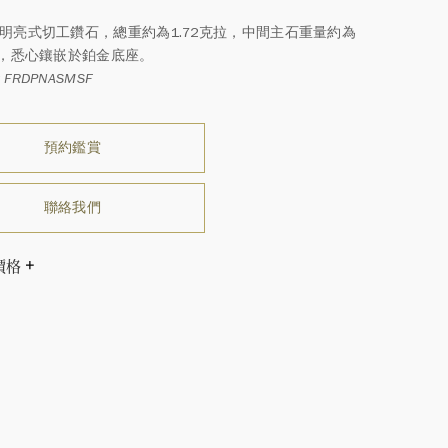
形明亮式切工鑽石，總重約為1.72克拉，中間主石重量約為
克拉，悉心鑲嵌於鉑金底座。
FRDPNASMSF
預約鑑賞
聯絡我們
價格
溫斯頓先生曾經說過「世間沒有兩顆相同的鑽石。」 海瑞溫斯
一件高級珠寶作品也是如此：每個寶石皆與眾不同而採用獨
方式，重量和寶石的等級亦不盡相同。如有疑問，敬請諮詢
務。