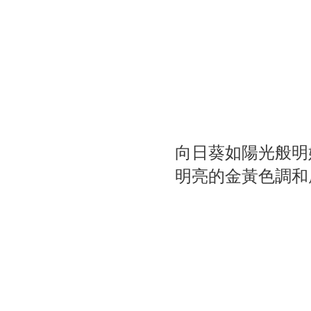
海瑞溫斯頓Sunflower系列
漫步於繁花盛放的庭園小徑間，模特兒優雅演繹 Sunflower 
向日葵如陽光般明
明亮的金黃色調和