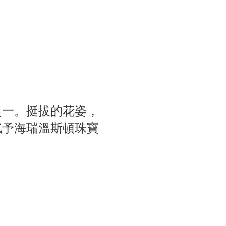
鍊上，細膩捕捉粉色藍寶石與鑽石交織出的柔美光采，隨後緩緩向上延展
之一。挺拔的花姿，
賦予海瑞溫斯頓珠寶