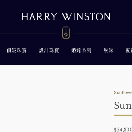
頂級珠寶
設計珠寶
婚嫁系列
腕錶
配
Sunflowe
Su
$24,80