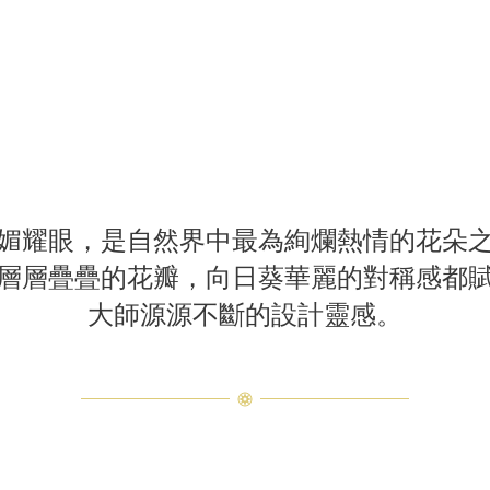
系列珠寶作品。鏡頭首先停留於 Sunflower粉紅藍寶石和鑽石手
媚耀眼，是自然界中最為絢爛熱情的花朵
層層疊疊的花瓣，向日葵華麗的對稱感都
大師源源不斷的設計靈感。