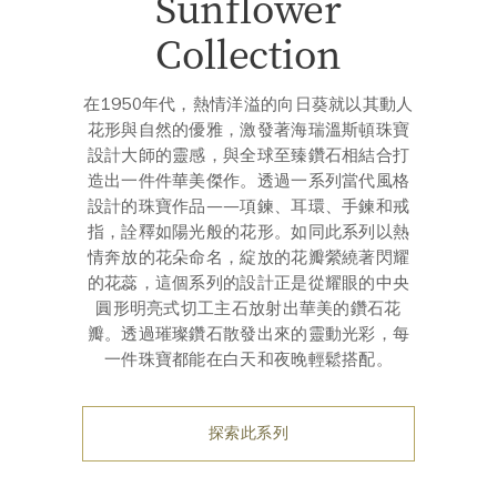
Sunflower
Collection
在1950年代，熱情洋溢的向日葵就以其動人
花形與自然的優雅，激發著海瑞溫斯頓珠寶
設計大師的靈感，與全球至臻鑽石相結合打
造出一件件華美傑作。透過一系列當代風格
設計的珠寶作品——項鍊、耳環、手鍊和戒
指，詮釋如陽光般的花形。如同此系列以熱
情奔放的花朵命名，綻放的花瓣縈繞著閃耀
的花蕊，這個系列的設計正是從耀眼的中央
圓形明亮式切工主石放射出華美的鑽石花
瓣。透過璀璨鑽石散發出來的靈動光彩，每
一件珠寶都能在白天和夜晚輕鬆搭配。
探索此系列