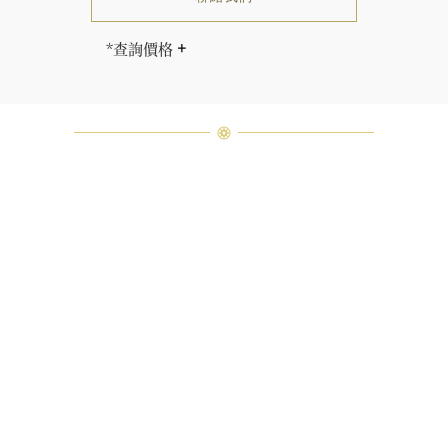
*查詢價格
海瑞∙溫斯頓先生曾經說過「世間沒有
兩顆相同的鑽石。」 海瑞溫斯頓的每
一件高級珠寶作品也是如此：每個寶
石皆與眾不同而採用獨特鑲嵌方式，
重量和寶石的等級亦不盡相同。如有
疑問，敬請諮詢客戶服務。