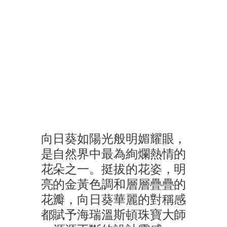
海瑞溫斯頓Sunflower系列
漫步於繁花盛放的庭園小徑間，模特兒優雅演繹 Sunflower 
向日葵如陽光般明媚耀眼，
是自然界中最為絢爛熱情的
花朵之一。挺拔的花姿，明
亮的金黃色調和層層疊疊的
花瓣，向日葵華麗的對稱感
都賦予海瑞溫斯頓珠寶大師