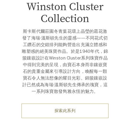
Winston Cluster
Collection
斯卡斯代爾莊園冬青葉花環上晶瑩的霜花激
發了海瑞·溫斯頓先生的靈感——不同花式切
工鑽石的交錯排列能夠營造出充滿立體感和
雕塑感的絕美珠寶作品。於是1940年代，錦
簇鑲嵌設計在Winston Cluster系列珠寶作品
中得到完美的呈現，由寶石本身而非鑲嵌寶
石的貴重金屬來引導設計方向，喚醒每一顆
寶石令人無法想像的耀目光彩。錦簇鑲嵌設
計已然成為海瑞·溫斯頓先生傳承的瑰寶，這
一系列珠寶散發雋雅永恆的魅力。
探索此系列