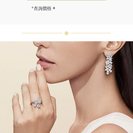
*查詢價格
海瑞∙溫斯頓先生曾經說過「世間沒有
兩顆相同的鑽石。」 海瑞溫斯頓的每
一件高級珠寶作品也是如此：每個寶
石皆與眾不同而採用獨特鑲嵌方式，
重量和寶石的等級亦不盡相同。如有
疑問，敬請諮詢客戶服務。