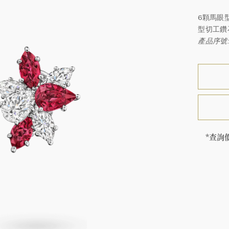
6顆馬眼
型切工鑽
產品序號: 
*查詢
海瑞∙
頓的每
特鑲嵌
客戶服