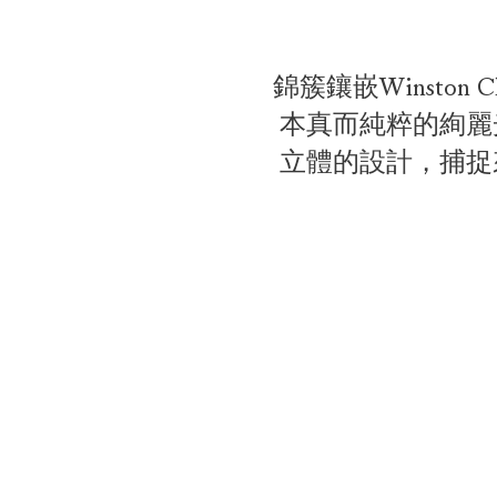
錦簇鑲嵌Winsto
本真而純粹的絢麗
立體的設計，捕捉