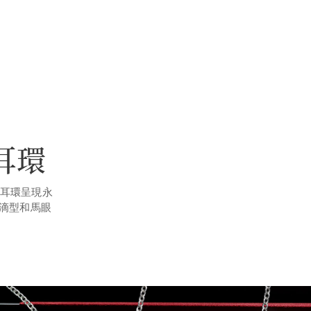
石耳環
r耳環呈現永
滴型和馬眼