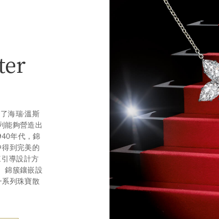
ter
了海瑞·溫斯
列能夠營造出
40年代，錦
品中得到完美的
來引導設計方
。錦簇鑲嵌設
一系列珠寶散