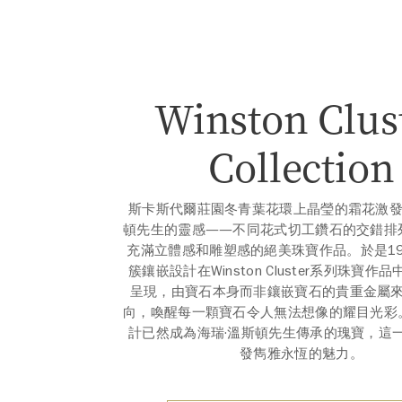
Winston Clus
Collection
斯卡斯代爾莊園冬青葉花環上晶瑩的霜花激發
頓先生的靈感——不同花式切工鑽石的交錯排
充滿立體感和雕塑感的絕美珠寶作品。於是19
簇鑲嵌設計在Winston Cluster系列珠寶作
呈現，由寶石本身而非鑲嵌寶石的貴重金屬
向，喚醒每一顆寶石令人無法想像的耀目光彩
計已然成為海瑞·溫斯頓先生傳承的瑰寶，這
發雋雅永恆的魅力。