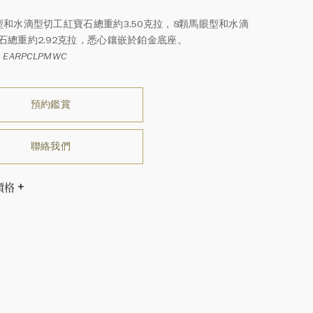
型和水滴型切工紅寶石總重約3.50克拉，8顆馬眼型和水滴
石總重約2.92克拉，悉心鑲嵌於鉑金底座。
EARPCLPMWC
預約鑑賞
聯絡我們
價格
溫斯頓先生曾經說過「世間沒有兩顆相同的鑽石。」 海瑞溫斯
一件高級珠寶作品也是如此：每個寶石皆與眾不同而採用獨
方式，重量和寶石的等級亦不盡相同。如有疑問，敬請諮詢
務。