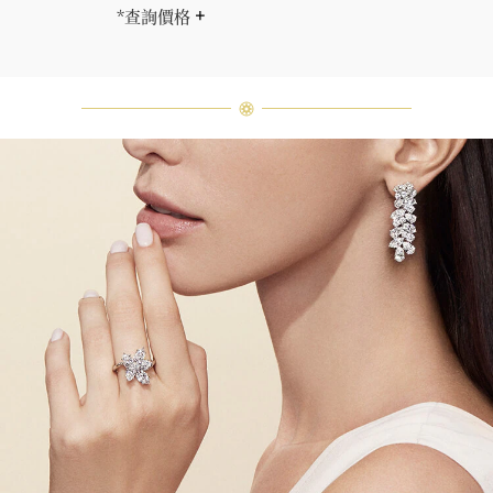
*查詢價格
海瑞∙溫斯頓先生曾經說過「世間沒有
兩顆相同的鑽石。」 海瑞溫斯頓的每
一件高級珠寶作品也是如此：每個寶
石皆與眾不同而採用獨特鑲嵌方式，
重量和寶石的等級亦不盡相同。如有
疑問，敬請諮詢客戶服務。