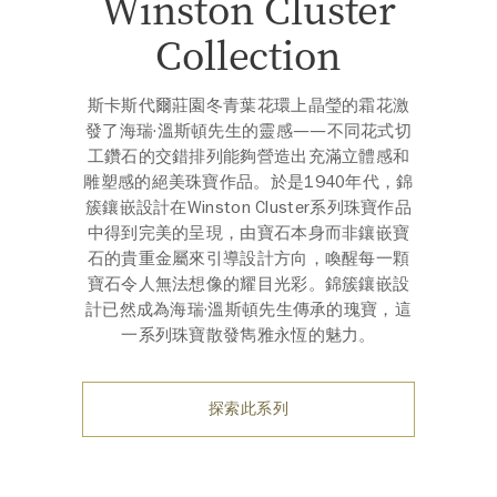
Winston Cluster
Collection
斯卡斯代爾莊園冬青葉花環上晶瑩的霜花激
發了海瑞·溫斯頓先生的靈感——不同花式切
工鑽石的交錯排列能夠營造出充滿立體感和
雕塑感的絕美珠寶作品。於是1940年代，錦
簇鑲嵌設計在Winston Cluster系列珠寶作品
中得到完美的呈現，由寶石本身而非鑲嵌寶
石的貴重金屬來引導設計方向，喚醒每一顆
寶石令人無法想像的耀目光彩。錦簇鑲嵌設
計已然成為海瑞·溫斯頓先生傳承的瑰寶，這
一系列珠寶散發雋雅永恆的魅力。
探索此系列