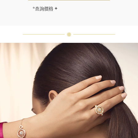
*查詢價格
海瑞∙溫斯頓先生曾經說過「世間沒有
兩顆相同的鑽石。」 海瑞溫斯頓的每
一件高級珠寶作品也是如此：每個寶
石皆與眾不同而採用獨特鑲嵌方式，
重量和寶石的等級亦不盡相同。如有
疑問，敬請諮詢客戶服務。