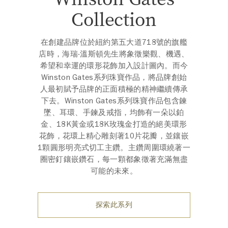
Collection
在創建品牌位於紐約第五大道718號的旗艦
店時，海瑞‧溫斯頓先生將象徵樂觀、機遇、
希望和幸運的環形花飾加入設計圖內。而今
Winston Gates系列珠寶作品，將品牌創始
人最初賦予品牌的正面積極的精神繼續傳承
下去。Winston Gates系列珠寶作品包含鍊
墜、耳環、手鍊及戒指，均飾有一朵以鉑
金、18K黃金或18K玫瑰金打造的絕美環形
花飾，花環上精心雕刻著10片花瓣，並鑲嵌
1顆圓形明亮式切工主鑽。主鑽周圍環繞著一
圈密釘鑲嵌鑽石，每一顆都象徵著充滿無盡
可能的未來。
探索此系列