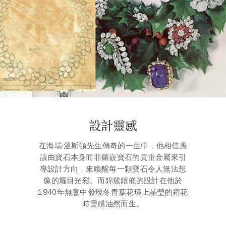
設計靈感
在海瑞·溫斯頓先生傳奇的一生中，他相信應
該由寶石本身而非鑲嵌寶石的貴重金屬來引
導設計方向，來喚醒每一顆寶石令人無法想
像的耀目光彩。而錦簇鑲嵌的設計在他於
1940年無意中發現冬青葉花環上晶瑩的霜花
時靈感油然而生。