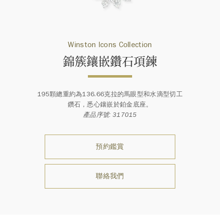
Winston Icons Collection
錦簇鑲嵌鑽石項 鍊
195顆總重約為136.66克拉的馬眼型和水滴型切工
鑽石，悉心鑲嵌於鉑金底座。
產品序號: 317015
預約鑑賞
聯絡我們