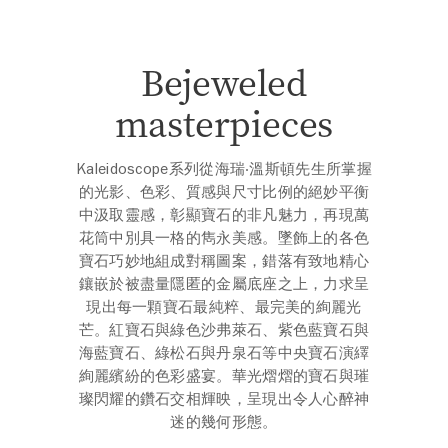
Bejeweled
masterpieces
Kaleidoscope系列從海瑞‧溫斯頓先生所掌握
的光影、色彩、質感與尺寸比例的絕妙平衡
中汲取靈感，彰顯寶石的非凡魅力，再現萬
花筒中別具一格的雋永美感。墜飾上的各色
寶石巧妙地組成對稱圖案，錯落有致地精心
鑲嵌於被盡量隱匿的金屬底座之上，力求呈
現出每一顆寶石最純粹、最完美的絢麗光
芒。紅寶石與綠色沙弗萊石、紫色藍寶石與
海藍寶石、綠松石與丹泉石等中央寶石演繹
絢麗繽紛的色彩盛宴。華光熠熠的寶石與璀
璨閃耀的鑽石交相輝映，呈現出令人心醉神
迷的幾何形態。