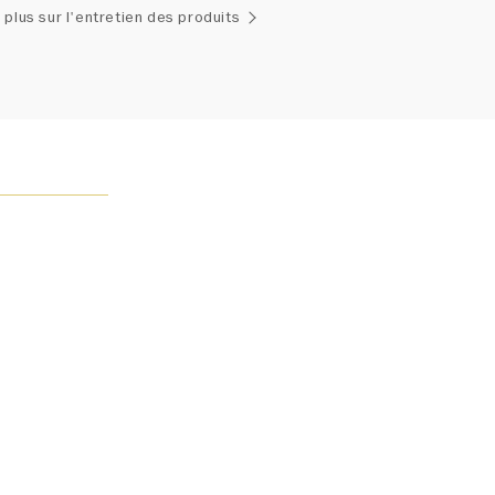
emblage exclusif de diamants uniques et de pierres
 plus sur l'entretien des produits
ses, le poids en carats et la quantité de pierres peuvent
légèrement d'une pièce à l'autre. Pour obtenir de plus
renseignements, veuillez contacter le service clientèle