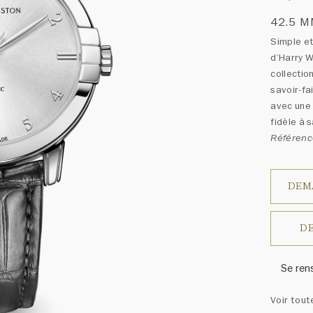
42.5 
Simple et
d’Harry W
collectio
savoir-fa
avec une 
fidèle à 
Référen
DEM
DE
Se ren
Harry W
Voir tout
ressem