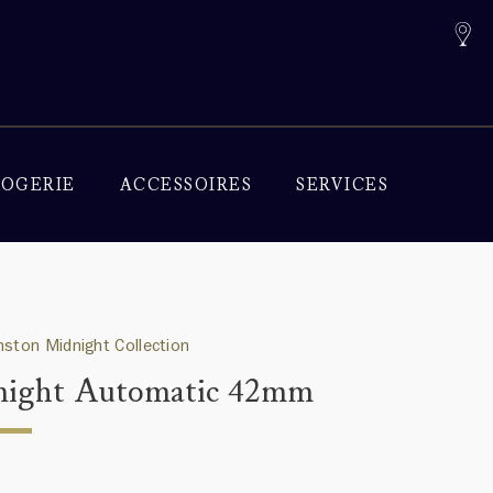
OGERIE
ACCESSOIRES
SERVICES
nston Midnight Collection
ight Automatic 42mm
0