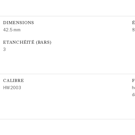
DIMENSIONS
É
42.5 mm
8
ETANCHÉITÉ (BARS)
3
CALIBRE
HW2003
h
d