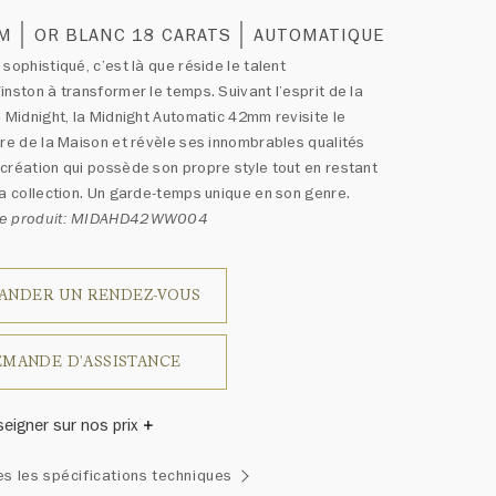
MM
OR BLANC 18 CARATS
AUTOMATIQUE
 sophistiqué, c’est là que réside le talent
inston à transformer le temps. Suivant l’esprit de la
n Midnight, la Midnight Automatic 42mm revisite le
ire de la Maison et révèle ses innombrables qualités
création qui possède son propre style tout en restant
sa collection. Un garde-temps unique en son genre.
ce produit: MIDAHD42WW004
ANDER UN RENDEZ-VOUS
MANDE D'ASSISTANCE
seigner sur nos prix
inston a un jour déclaré: «Il n'y a pas deux diamants qui se
es les spécifications techniques
blent.» Chaque bijou de la Maison Harry Winston présente