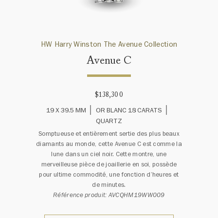
HW Harry Winston The Avenue Collection
Avenue C
$138,300
19 X 39.5 MM
OR BLANC 18 CARATS
QUARTZ
Somptueuse et entièrement sertie des plus beaux
diamants au monde, cette Avenue C est comme la
lune dans un ciel noir. Cette montre, une
merveilleuse pièce de joaillerie en soi, possède
pour ultime commodité, une fonction d’heures et
de minutes.
Référence produit: AVCQHM19WW009