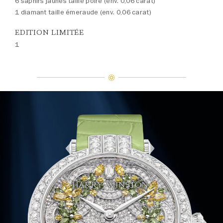
6 saphirs jaunes taille poire (env. 0,06 carat)
1 diamant taille émeraude (env. 0,06 carat)
EDITION LIMITÉE
1