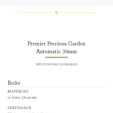
assemblage exclusif de diamants
uniques et de pierres précieuses, le
poids en carats et la quantité de
pierres peuvent varier légèrement
d'une pièce à l'autre. Pour obtenir
de plus amples renseignements,
veuillez contacter le service
clientèle
Premier Precious Garden
Automatic 36mm
SPÉCIFICATIONS TECHNIQUES
Boîte
MATÉRIAU
or blanc 18 carats
SERTISSAGE