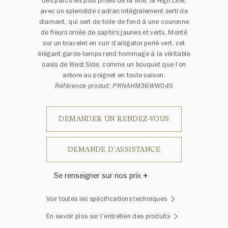
des parcs les plus prisés de la ville, la High Line,
avec un splendide cadran intégralement serti de
diamant, qui sert de toile de fond à une couronne
de fleurs ornée de saphirs jaunes et verts. Monté
sur un bracelet en cuir d’alligator perlé vert, cet
élégant garde-temps rend hommage à la véritable
oasis de West Side, comme un bouquet que l’on
arbore au poignet en toute saison.
Référence produit: PRNAHM36WW045
DEMANDER UN RENDEZ-VOUS
DEMANDE D'ASSISTANCE
Se renseigner sur nos prix
Harry Winston a un jour déclaré: «Il
Voir toutes les spécifications techniques
n'y a pas deux diamants qui se
ressemblent.» Chaque bijou de la
En savoir plus sur l'entretien des produits
Maison Harry Winston présente un