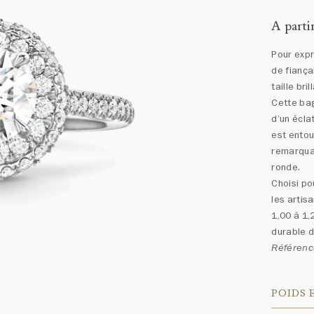
A parti
Pour expr
de fiança
taille br
Cette bag
d’un écla
est entou
remarquab
ronde.
Choisi po
les artis
1,00 à 1,
durable d
Référenc
POIDS 