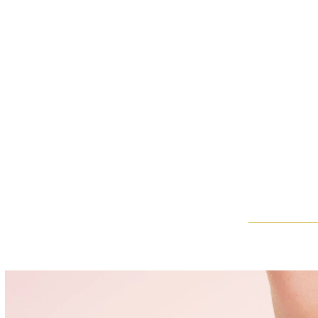
La bague de fiançailles The One en diamant taille coussin et m
De sa main sûre et délicatement précise, une artiste apporte le