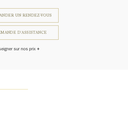
ANDER UN RENDEZ-VOUS
MANDE D'ASSISTANCE
seigner sur nos prix
 varie en fonction du poids, de la couleur et de la clarté.
inston a un jour déclaré: «Il n'y a pas deux diamants qui se
blent.» Chaque bijou de la Maison Harry Winston présente
emblage exclusif de diamants uniques et de pierres
ses, le poids en carats et la quantité de pierres peuvent
légèrement d'une pièce à l'autre. Pour obtenir de plus
renseignements, veuillez contacter le service clientèle