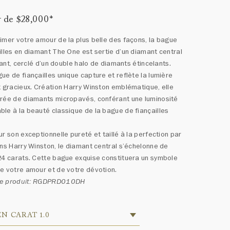
r de $28,000
*
imer votre amour de la plus belle des façons, la bague
illes en diamant The One est sertie d’un diamant central
illant, cerclé d’un double halo de diamants étincelants.
ue de fiançailles unique capture et reflète la lumière
t gracieux. Création Harry Winston emblématique, elle
rée de diamants micropavés, conférant une luminosité
le à la beauté classique de la bague de fiançailles
ur son exceptionnelle pureté et taillé à la perfection par
ans Harry Winston, le diamant central s’échelonne de
24 carats. Cette bague exquise constituera un symbole
e votre amour et de votre dévotion.
e produit: RGDPRD010DH
EN CARAT 1.0