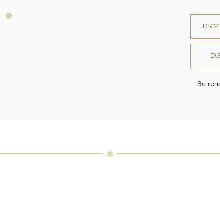
DEM
DE
Se ren
Le prix
Harry W
ressem
un ass
précieu
varier 
amples 