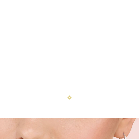
icropavage Harry Winston
s touches finales à une série de croquis de bagues de fiançailles.