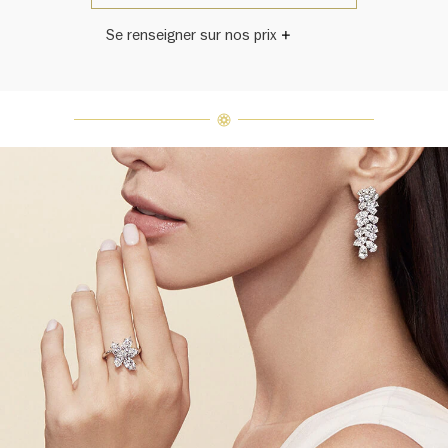
Se renseigner sur nos prix
Harry Winston a un jour déclaré: «Il
n'y a pas deux diamants qui se
ressemblent.» Chaque bijou de la
Maison Harry Winston présente un
assemblage exclusif de diamants
uniques et de pierres précieuses, le
poids en carats et la quantité de
pierres peuvent varier légèrement
d'une pièce à l'autre. Pour obtenir
de plus amples renseignements,
veuillez contacter le service
clientèle