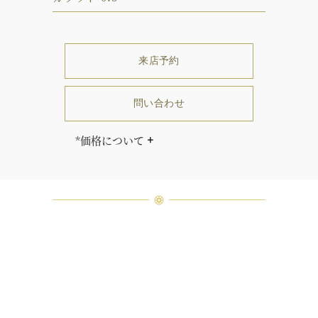
来店予約
問い合わせ
*価格について
価格はセンターストーンのカラット
及びグレードにより異なります。
「同じダイヤモンドはひとつとして
ありません」創始者ハリー・ウィン
ストンはそう語りました。ハリー・
ウィンストンによって厳選された最
高品質のダイヤモンド及びジェムス
トーンは、ひとつひとつが唯一無二
の個性を有する天然の素材であるた
め、同製品間においてカラットおよ
び石数、クオリティ等が僅かに異な