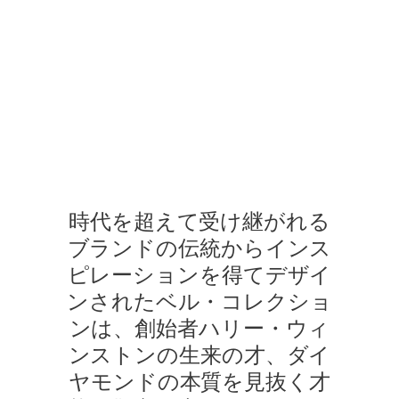
る場合があります。ご不明な点は、
クライアントインフォメーションま
でお問合せ下さい。
ベル・コレクション
シーンは、ハリー・ウィンストンのさまざまなジュエリーコレク
時代を超えて受け継がれる
ブランドの伝統からインス
ピレーションを得てデザイ
ンされたベル・コレクショ
ンは、創始者ハリー・ウィ
ンストンの生来の才、ダイ
ヤモンドの本質を見抜く才