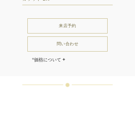
来店予約
問い合わせ
*価格について
「同じダイヤモンドはひとつとして
ありません」創始者ハリー・ウィン
ストンはそう語りました。ハリー・
ウィンストンによって厳選された最
高品質のダイヤモンド及びジェムス
トーンは、ひとつひとつが唯一無二
の個性を有する天然の素材であるた
め、同製品間においてカラットおよ
び石数、クオリティ等が僅かに異な
る場合があります。ご不明な点は、
クライアントインフォメーションま