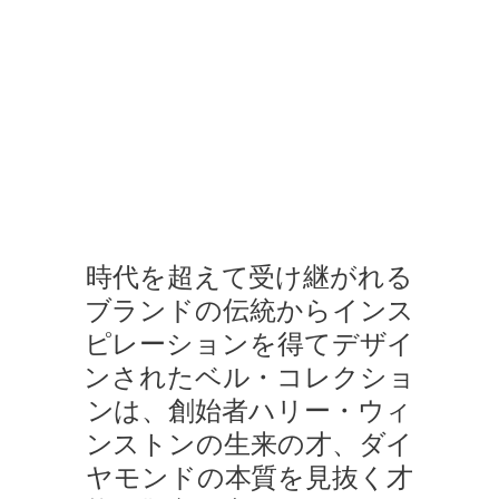
る場合があります。ご不明な点は、
クライアントインフォメーションま
でお問合せ下さい。
ベル・コレクション
シーンは、ハリー・ウィンストンのさまざまなジュエリーコレク
時代を超えて受け継がれる
ブランドの伝統からインス
ピレーションを得てデザイ
ンされたベル・コレクショ
ンは、創始者ハリー・ウィ
ンストンの生来の才、ダイ
ヤモンドの本質を見抜く才