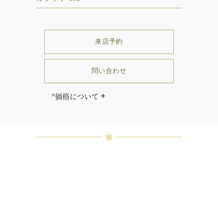
来店予約
問い合わせ
*価格について
価格はセンターストーンのカラット
及びグレードにより異なります。
「同じダイヤモンドはひとつとして
ありません」創始者ハリー・ウィン
ストンはそう語りました。ハリー・
ウィンストンによって厳選された最
高品質のダイヤモンド及びジェムス
トーンは、ひとつひとつが唯一無二
の個性を有する天然の素材であるた
め、同製品間においてカラットおよ
び石数、クオリティ等が僅かに異な