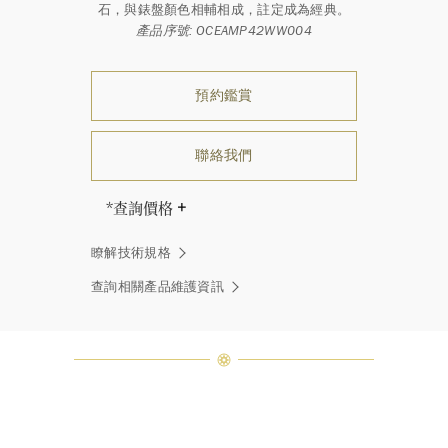
石，與錶盤顏色相輔相成，註定成為經典。
產品序號: OCEAMP42WW004
預約鑑賞
聯絡我們
*查詢價格
海瑞∙溫斯頓先生曾經說過「世間沒有
瞭解技術規格
兩顆相同的鑽石。」 海瑞溫斯頓的每
一件高級珠寶作品也是如此：每個寶
查詢相關產品維護資訊
石皆與眾不同而採用獨特鑲嵌方式，
重量和寶石的等級亦不盡相同。如有
疑問，敬請諮詢客戶服務。