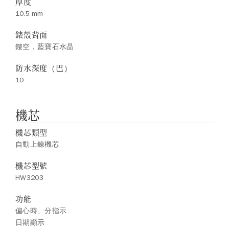
厚度
10.5 mm
錶殼背面
鏤空，藍寶石水晶
防水深度（巴）
10
機芯
機芯類型
自動上鍊機芯
機芯型號
HW3203
功能
偏心時、分指示
日期顯示