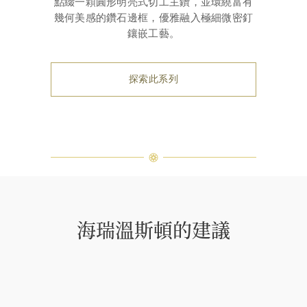
點綴一顆圓形明亮式切工主鑽，並環繞富有
幾何美感的鑽石邊框，優雅融入極細微密釘
鑲嵌工藝。
探索此系列
海瑞溫斯頓的建議