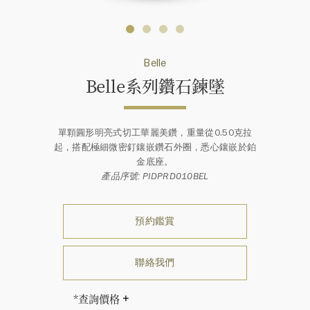
Belle
Belle系列鑽石鍊墜
單顆圓形明亮式切工華麗美鑽，重量從0.50克拉
起，搭配極細微密釘鑲嵌鑽石外圈，悉心鑲嵌於鉑
金底座。
產品序號: PIDPRD010BEL
預約鑑賞
聯絡我們
*查詢價格