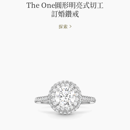
The One圓形明亮式切工
訂⁠婚⁠鑽⁠戒
探索