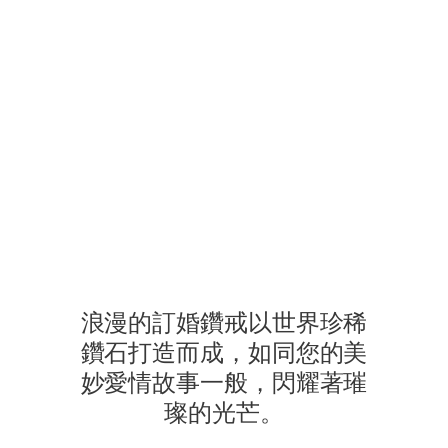
海瑞溫斯頓Brilliant Love系列
開場畫面是一對新娘與新郎深情相擁的瞬間。新娘配戴璀璨的海瑞溫
浪漫的訂婚鑽戒以世界珍稀
鑽石打造而成，如同您的美
妙愛情故事一般，閃耀著璀
璨的光芒。