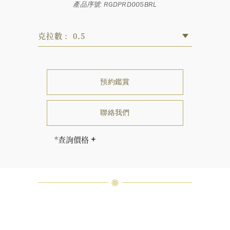
產品序號: RGDPRD005BRL
克拉數： 0.5
預約鑑賞
聯絡我們
*查詢價格
售價因克拉重量、色澤和淨度而相應
調整。
海瑞∙溫斯頓先生曾經說過「世間沒有
兩顆相同的鑽石。」 海瑞溫斯頓的每
一件高級珠寶作品也是如此：每個寶
石皆與眾不同而採用獨特鑲嵌方式，
重量和寶石的等級亦不盡相同。如有
疑問，敬請諮詢客戶服務。