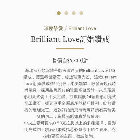
璀璨摯愛 / Brilliant Love
Brilliant Love訂婚鑽戒
售價自$9,800起
*
海瑞溫斯頓深情呈獻浪漫迷人的Brilliant Love訂婚
鑽戒，甄選稀世鑽石，綻放璀璨光芒。這款Brilliant
Love 訂婚鑽戒精巧別致，柔美嫵媚，散發著現代時
尚氣息，採用品牌經典的雙鷹爪鑲設計，來呈現圓
形明亮式切工中央主鑽。戒環鑲嵌24顆圓形明亮式
切工鑽石，摒棄厚重金屬底座並精巧排列，綻放鑽
石的璀璨光芒。這款訂婚鑽戒展現每顆鑽石美輪美
奐的切工，絢麗光彩如真愛般璀璨。
中央主鑽可提供0.50克拉及以上的多種選擇，圓形
明亮式切工鑽石訂婚戒指悉心鑲嵌于鉑金底座。克
拉數更高的主鑽，敬請洽詢。