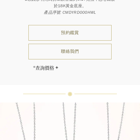
於18K黃金底座。
產品序號: CMDYRD000HWL
預約鑑賞
聯絡我們
*查詢價格
海瑞∙溫斯頓先生曾經說過「世間沒有
兩顆相同的鑽石。」 海瑞溫斯頓的每
一件高級珠寶作品也是如此：每個寶
石皆與眾不同而採用獨特鑲嵌方式，
重量和寶石的等級亦不盡相同。如有
疑問，敬請諮詢客戶服務。