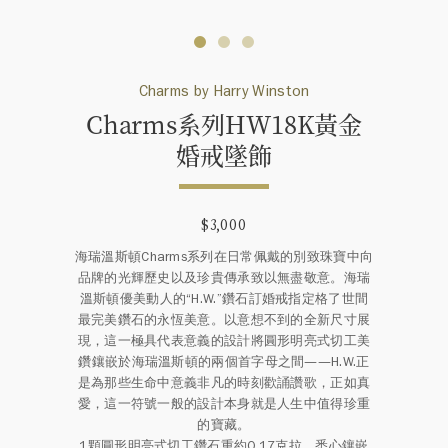
Charms by Harry Winston
Charms系列HW18K黃金
婚戒墜飾
$3,000
海瑞溫斯頓Charms系列在日常佩戴的別致珠寶中向
品牌的光輝歷史以及珍貴傳承致以無盡敬意。海瑞
溫斯頓優美動人的“H.W.”鑽石訂婚戒指定格了世間
最完美鑽石的永恆美意。以意想不到的全新尺寸展
現，這一極具代表意義的設計將圓形明亮式切工美
鑽鑲嵌於海瑞溫斯頓的兩個首字母之間——H.W.正
是為那些生命中意義非凡的時刻歡誦讚歌，正如真
愛，這一符號一般的設計本身就是人生中值得珍重
的寶藏。
1顆圓形明亮式切工鑽石重約0.17克拉，悉心鑲嵌