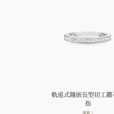
軌道式鑲嵌長型切工鑽
指
探索