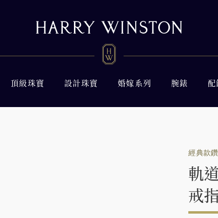
頂級珠寶
設計珠寶
婚嫁系列
腕錶
配
經典款
軌
戒