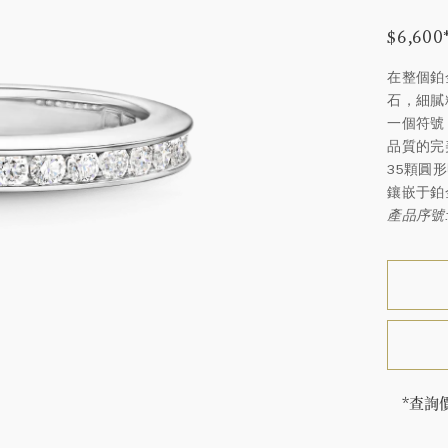
$6,600
在整個鉑
石，細膩
一個符號
品質的完
35顆圓
鑲嵌于鉑
產品序號: 
*查詢
售價因