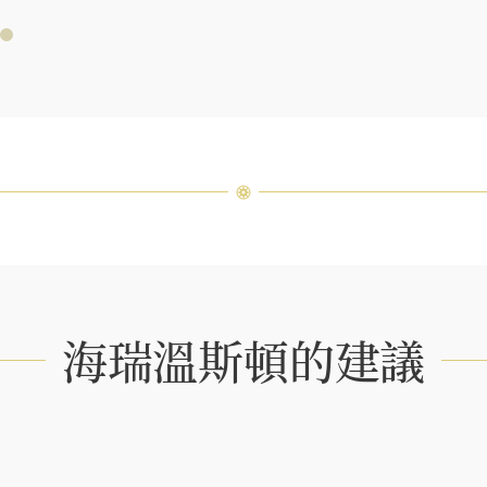
海瑞∙
頓的每
特鑲嵌
客戶服
海瑞溫斯頓的建議