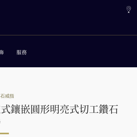
飾
服務
鑽石戒指
道式鑲嵌圓形明亮式切工鑽石
指