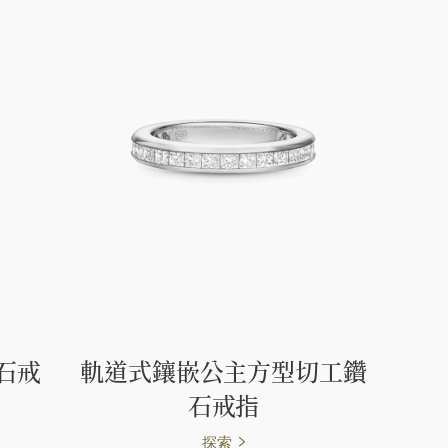
石戒
軌道式鑲嵌公主方型切工鑽
石戒指
探索