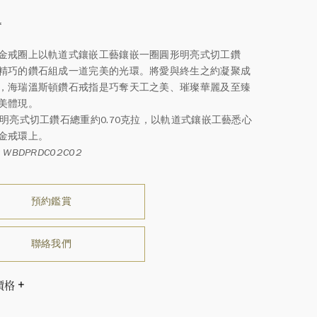
*
金戒圈上以軌道式鑲嵌工藝鑲嵌一圈圓形明亮式切工鑽
精巧的鑽石組成一道完美的光環。將愛與終生之約凝聚成
，海瑞溫斯頓鑽石戒指是巧奪天工之美、璀璨華麗及至臻
美體現。
形明亮式切工鑽石總重約0.70克拉，以軌道式鑲嵌工藝悉心
金戒環上。
WBDPRDC02C02
預約鑑賞
聯絡我們
價格
尺寸和克拉重量而相應調整。