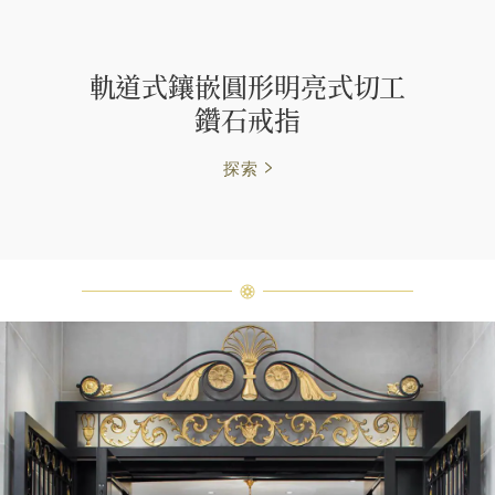
軌道式鑲嵌圓形明亮式切工
鑽石戒指
探索