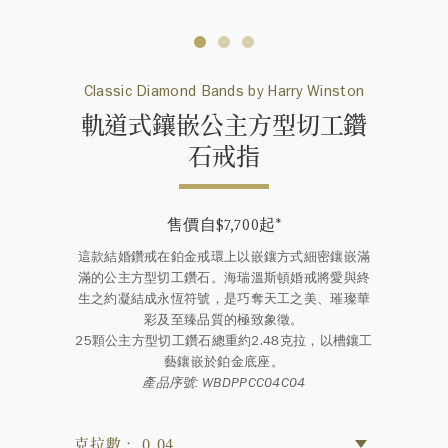
Classic Diamond Bands by Harry Winston
軌道式鑲嵌公主方型切工鑽
石戒指
售價自$7,700起
*
這款結婚鑽戒在鉑金戒環上以嵌鑲方式細密鑲嵌滿
滿的公主方型切工鑽石。海瑞溫斯頓婚戒將愛與終
生之約凝結成永恆符號，是巧奪天工之美、璀璨華
彩及至臻品質的極致象徵。
25顆公主方型切工鑽石總重約2.48克拉，以槽鑲工
藝鑲嵌於鉑金底座。
產品序號: WBDPPCC04C04
克拉數： 0.04