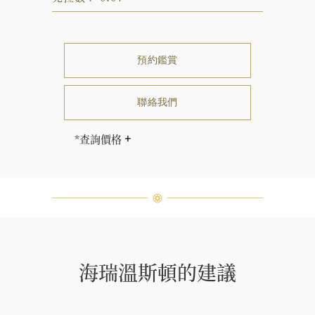
預約鑑賞
聯絡我們
*查詢價格
售價因尺寸和克拉重量而相應調整。
海瑞∙溫斯頓先生曾經說過「世間沒有
兩顆相同的鑽石。」 海瑞溫斯頓的每
一件高級珠寶作品也是如此：每個寶
石皆與眾不同而採用獨特鑲嵌方式，
重量和寶石的等級亦不盡相同。如有
疑問，敬請諮詢客戶服務。
海瑞溫斯頓的建議