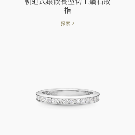
軌道式鑲嵌長型切工鑽石戒
指
探索